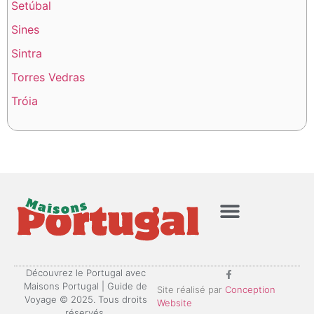
Setúbal
Sines
Sintra
Torres Vedras
Tróia
Mentions Légales
Politique de confidentialité
Découvrez le Portugal avec
Maisons Portugal | Guide de
Site réalisé par
Conception
Voyage © 2025. Tous droits
Website
réservés.