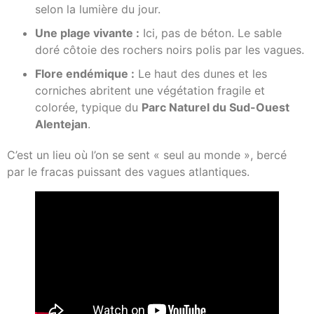
selon la lumière du jour.
Une plage vivante :
Ici, pas de béton. Le sable
doré côtoie des rochers noirs polis par les vagues.
Flore endémique :
Le haut des dunes et les
corniches abritent une végétation fragile et
colorée, typique du
Parc Naturel du Sud-Ouest
Alentejan
.
C’est un lieu où l’on se sent « seul au monde », bercé
par le fracas puissant des vagues atlantiques.