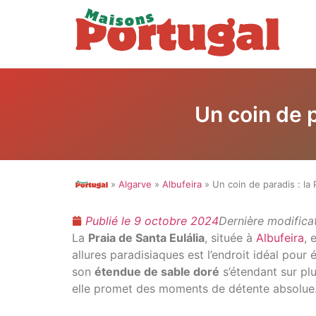
Un coin de p
»
Algarve
»
Albufeira
» Un coin de paradis : la 
Publié le
9 octobre 2024
Dernière modifica
La
Praia de Santa Eulália
, située à
Albufeira
, 
allures paradisiaques est l’endroit idéal pour 
son
étendue de sable doré
s’étendant sur pl
elle promet des moments de détente absolue