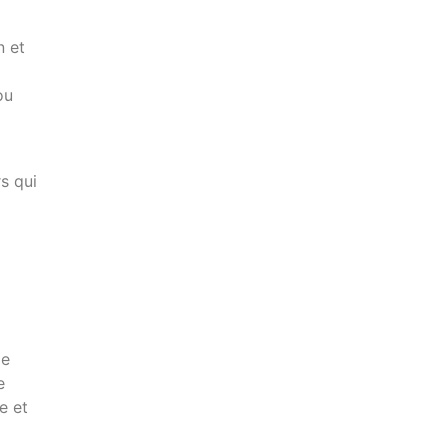
n et
ou
s qui
a
le
e
e et