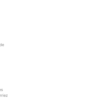
 de
es
rriez