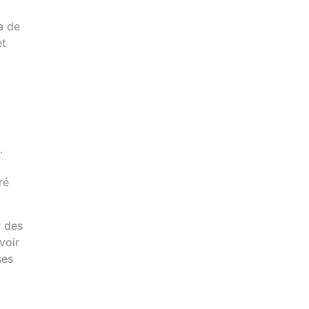
a de
et
.
ré
r des
voir
ses