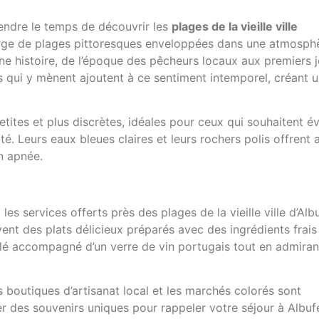
rendre le temps de découvrir les
plages de la vieille ville
egorge de plages pittoresques enveloppées dans une atmosph
une histoire, de l’époque des pêcheurs locaux aux premiers 
s qui y mènent ajoutent à ce sentiment intemporel, créant 
tites et plus discrètes, idéales pour ceux qui souhaitent év
té. Leurs eaux bleues claires et leurs rochers polis offrent 
n apnée.
es services offerts près des plages de la vieille ville d’Alb
nt des plats délicieux préparés avec des ingrédients frais
lé accompagné d’un verre de vin portugais tout en admiran
s boutiques d’artisanat local et les marchés colorés sont
r des souvenirs uniques pour rappeler votre séjour à Albuf