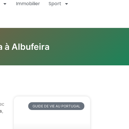
Immobilier
Sport
a à Albufeira
vec
GUIDE DE VIE AU PORTUGAL
s
,