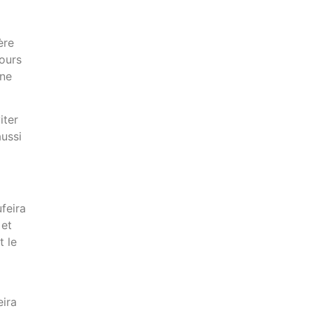
ère
jours
une
iter
aussi
ufeira
 et
t le
eira