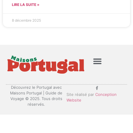
LIRE LA SUITE »
8 décembre 2025
Mentions Légales
Politique de confidentialité
Découvrez le Portugal avec
Maisons Portugal | Guide de
Site réalisé par
Conception
Voyage © 2025. Tous droits
Website
réservés.