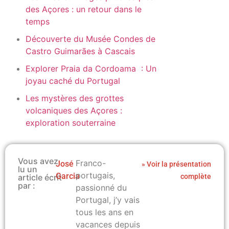
des Açores : un retour dans le
temps
Découverte du Musée Condes de
Castro Guimarães à Cascais
Explorer Praia da Cordoama : Un
joyau caché du Portugal
Les mystères des grottes
volcaniques des Açores :
exploration souterraine
Vous avez
Franco-
José
» Voir la présentation
lu un
portugais,
Garcia
article écrit
complète
par :
passionné du
Portugal, j’y vais
tous les ans en
vacances depuis