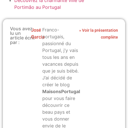
Découvrez la charmante ville de
Portimão au Portugal
Vous avez
Franco-
José
» Voir la présentation
lu un
portugais,
Garcia
article écrit
complète
par :
passionné du
Portugal, j’y vais
tous les ans en
vacances depuis
que je suis bébé.
J’ai décidé de
créer le blog
MaisonsPortugal.com
pour vous faire
découvrir ce
beau pays et
vous donner
envie de le