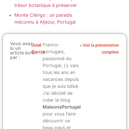
trésor botanique à préserver
Monte Clérigo : un paradis
méconnu à Aljezur, Portugal
Vous avez
Franco-
José
» Voir la présentation
lu un
portugais,
Garcia
article écrit
complète
par :
passionné du
Portugal, j’y vais
tous les ans en
vacances depuis
que je suis bébé.
J’ai décidé de
créer le blog
MaisonsPortugal.com
pour vous faire
découvrir ce
beau pays et